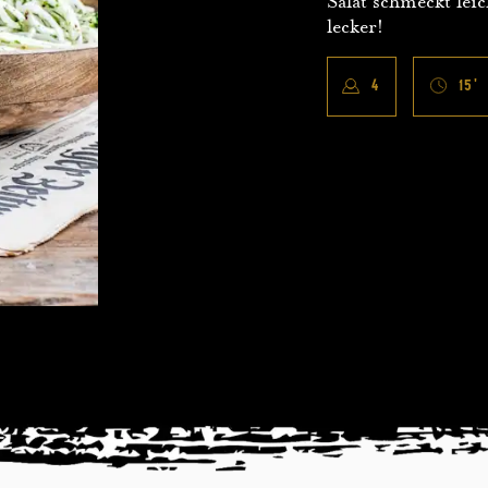
Salat schmeckt leic
lecker!
4
15
'